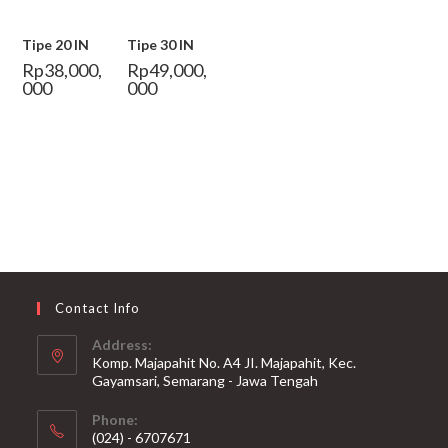
Tipe 20 IN
Tipe 30 IN
Rp
38,000,
Rp
49,000,
000
000
Contact Info
Address:
Komp. Majapahit No. A4 JI. Majapahit, Kec.
Gayamsari, Semarang - Jawa Tengah
Opens
Phone:
in
(024) - 6707671