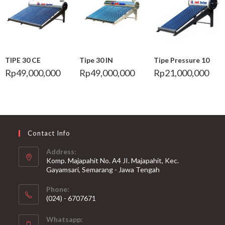
TIPE 30 CE
Tipe 30 IN
Tipe Pressure 10
Rp
49,000,000
Rp
49,000,000
Rp
21,000,000
Contact Info
Address:
Komp. Majapahit No. A4 JI. Majapahit, Kec.
Gayamsari, Semarang - Jawa Tengah
Phone:
(024) - 6707671
Whatsapp: