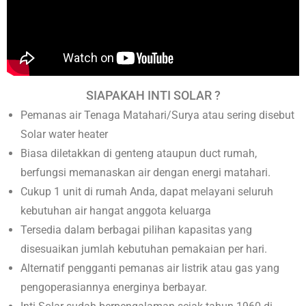
SIAPAKAH INTI SOLAR ?
Pemanas air Tenaga Matahari/Surya atau sering disebut
Solar water heater
Biasa diletakkan di genteng ataupun duct rumah,
berfungsi memanaskan air dengan energi matahari.
Cukup 1 unit di rumah Anda, dapat melayani seluruh
kebutuhan air hangat anggota keluarga
Tersedia dalam berbagai pilihan kapasitas yang
disesuaikan jumlah kebutuhan pemakaian per hari.
Alternatif pengganti pemanas air listrik atau gas yang
pengoperasiannya energinya berbayar.